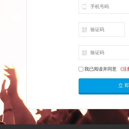
密码
手机
号码
验证
码
验证
我已阅读并同意
《注
码