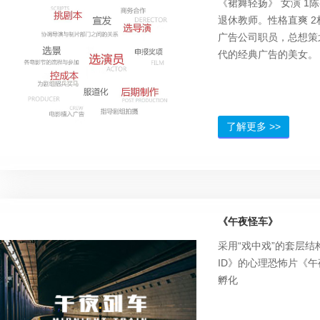
《裙舞轻扬》 女演 1
退休教师。性格直爽 2
广告公司职员，总想策
代的经典广告的美女。 
岁，护士，男主林精忠
石梅子，78岁，姥姥。 
忠，28岁，自由职业者 
岁，大学生 3林大胜，
了解更多 >>
干部。 陈妈妈是一个
师，退休的生活枯燥简
准儿媳的鼓励下，陈妈
舞。在广场舞蹈队里陈
回了年轻时的热情，还
《午夜怪车》
妈妈舞蹈队的队长，陈
望的带领队伍从镇里的
采用“戏中戏”的套层结
脱颖而出，代表镇里去
ID》的心理恐怖片《
次偶然的热心肠一个突
孵化
的小家伙，他们家发生
变。陈妈妈出车祸了，