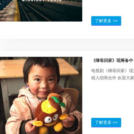
市里的比赛了，但也收
不到的惊喜。 陈芬芳
医师未定培训5000元
了解更多 >>
林大胜：67岁，退休科
忠：32岁，自由职业者
30岁，广告策划人已定
岁，考研在读生未定50
镜头。 许娇娇：29岁，
《继母回家》现筹备中
元，有台词镜头。 姥姥
5000元，有台词镜头
电视剧《继母回家》现
岁未定10万元，有台
植入招商合作 欢迎大
入，剧情广告植入。赞
万元按照股份比例分成。
岁5000元，有台词镜头
岁，豪爽的鱼贩子 李思
学生已定 年轻人：25岁
有台词镜头。 黎萍：3
了解更多 >>
娘未定5000元，有台
42岁 公司老板未定1