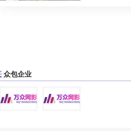
头广告植入，剧情广告
金超过十万元按照股
护士长：40岁未定50
头 护士郑燕：24岁已
岁5000元，有台词镜头
岁 公司经理公司老板未
台词镜头广告植入，剧
赞助资金超过十万元按
成12%。 徐振：28
未定培训费2000元有
众包企业
婉：24岁 大学生未定培
台词镜头 漂亮妈妈舞
姨，李阿姨，张阿姨，
姨，吴阿姨，王阿姨，
姨）未定培训费500
欧阳华：45岁，广告公
万元，有台词镜头广告
告植入。赞助资金超过