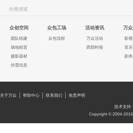
份比例分成。按照比例
丽丽：27岁，韩副总
分类浏览
费2000元有台词镜头
岁，电影公司总监 未定
众创空间
众包工场
活动资讯
万众
词镜头广告植入，剧情
助资金超过十万元按照
团队组建
众包流程
万众活动
影视
5%。 支持人：女，
场地租赁
西部时报
音乐
3000元有镜头台词，
摄影器材
剧本
总：53岁，广告公司老
供需信息
元，有台词镜头广告植
植入。赞助资金超过十
比例分成5%。 韩副总
公司副总，韩丽丽的叔叔
元，有台词镜头广告植
关于万众
帮助中心
联系我们
免责声明
植入。赞助资金超过十
技术支持
比例分成5%。 评委1
Copyright © 2004
费300元有台词镜头 评
培训费300元有台词镜
女 45岁培训费300元