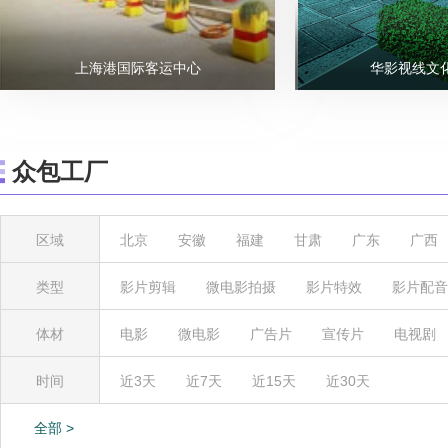
上海港国际客运中心
华影视线文
众包工厂
区域
北京
安徽
福建
甘肃
广东
广西
内蒙古
宁夏
青海
山东
山西
陕
类型
影片剪辑
微电影拍摄
影片特效
影片配音
体材
电影
微电影
广告片
宣传片
电视剧
时间
近3天
近7天
近15天
近30天
全部 >