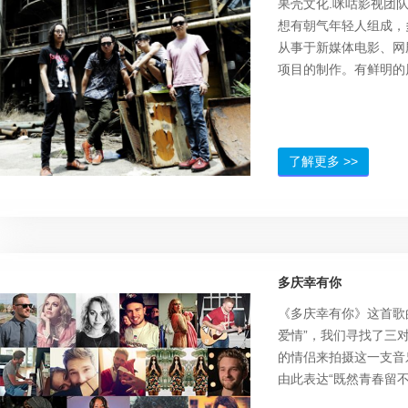
果壳文化.咪咕影视团
想有朝气年轻人组成，
从事于新媒体电影、网
项目的制作。有鲜明的
技术，从2012年至今
儿》《劫匪》《保定喜
super girl》《天
平逐步提高，我们一直
了解更多 >>
大电影的梦想迈进。
多庆幸有你
《多庆幸有你》这首歌
爱情”，我们寻找了三
的情侣来拍摄这一支音
由此表达“既然青春留
别辜负”的爱情观。希