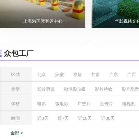
上海港国际客运中心
华影视线文
众包工厂
区域
北京
安徽
福建
甘肃
广东
广西
内蒙古
宁夏
青海
山东
山西
陕
类型
影片剪辑
微电影拍摄
影片特效
影片配音
体材
电影
微电影
广告片
宣传片
电视剧
时间
近3天
近7天
近15天
近30天
全部 >