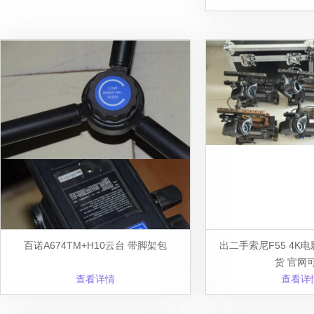
百诺A674TM+H10云台 带脚架包
出二手索尼F55 4K
货 官网
查看详情
查看详