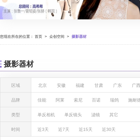
您现在所在的位置：
首页
>
众创空间
>
摄影器材
摄影器材
区域
北京
安徽
福建
甘肃
广东
广
湖北
湖南
吉林
江苏
江西
辽
品牌
佳能
阿莱
索尼
百诺
瑞鸽
施耐
陕西
上海
四川
天津
西藏
新
类型
单反相机
单反镜头
滤镜
其它
时间
近3天
近7天
近15天
近30天