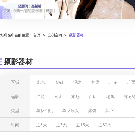
您现在所在的位置：
首页
>
众创空间
>
摄影器材
摄影器材
区域
北京
安徽
福建
甘肃
广东
广
湖北
湖南
吉林
江苏
江西
辽
品牌
佳能
阿莱
索尼
百诺
瑞鸽
施耐
陕西
上海
四川
天津
西藏
新
类型
单反相机
单反镜头
滤镜
其它
时间
近3天
近7天
近15天
近30天