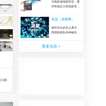
国，24岁，大学生 3林
为电影做地面宣传，要
大胜，60岁，退休小干
求有做过大型电影宣传
部。 陈妈妈是一个退休
的有经验的公司提供案
的人民教师，退休的生
例和方案
宣战（龙图腾）
活枯燥简单。在女儿和
准儿媳的鼓励下，陈妈
城市街头的见义勇为，
妈接触了广场舞。在广
西部勘探队的神秘失
场舞蹈队里陈妈妈渐渐
踪，两个本不相关的事
有找回了年轻时的热
件却因为一个传说牵连
情，还被推举为漂亮妈
更多信息
出一桩惊天大案。  收
妈舞蹈队的队长，陈妈
藏  版权合作
妈也不负众望的带领队
伍从镇里的广场舞大赛
里脱颖而出，代表镇里
去市里比赛。一次偶然
的热心肠一个突然闯进
他们家的小家伙，他们
号A棚
家发生了天大的改变。
陈妈妈出车祸了，没有
办法参加市里的比赛
了，但也收获了一份意
想不到的惊喜。 陈芬
芳：65岁，退休医师未