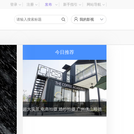
登录
注册
发布
新手指引
网站导航
我的影视
今日推荐
超大实景,电商拍摄,婚纱拍摄,广州佛山顺德摄影基地