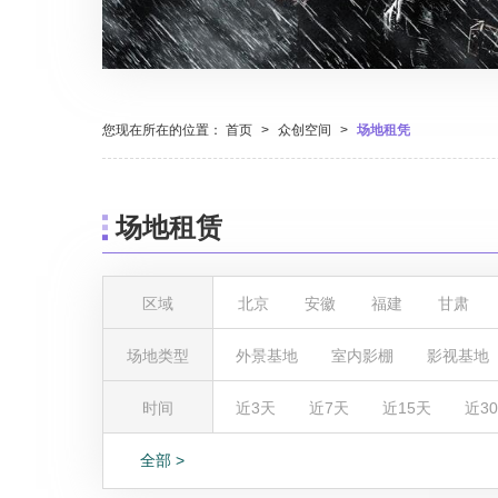
您现在所在的位置：
首页
>
众创空间
>
场地租凭
场地租赁
区域
北京
安徽
福建
甘肃
湖北
湖南
吉林
江苏
场地类型
外景基地
室内影棚
影视基地
陕西
上海
四川
天津
时间
近3天
近7天
近15天
近3
全部 >