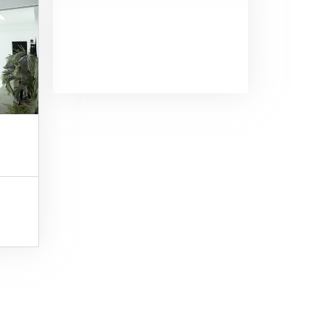
定培训5000元，有台词
镜头。 林大胜：67岁，
退休科长，已定 林精
忠：32岁，自由职业者
已定 林梅： 30岁，广
告策划人已定 林报国：
28岁，考研在读生未定
5000元，有台词镜头。
许娇娇：29岁，护士暂
定5000元，有台词镜
头。 姥姥： 79岁未定
5000元，有台词镜头。
陈总监：45岁未定10
万元，有台词镜头广告
植入，剧情广告植入。
赞助资金超过十万元按
照股份比例分成。 助
手： 38岁5000元，有
台词镜头。 鱼老板：55
岁，豪爽的鱼贩子 李
思彤：10岁 小学生已定
年轻人：25岁未定5000