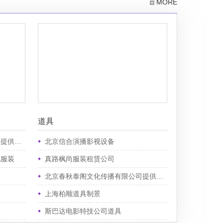
培训费2000元有台词镜
MORE
头 漂亮妈妈舞蹈队
（黄阿姨，李阿姨，张
阿姨，何阿姨，陈阿
姨，吴阿姨，王阿姨，
唐阿姨，冯阿姨）未定
培训费500元有台词镜
头 欧阳华：45岁，广
告公司总监 未定10万
元，有台词镜头广告植
入，剧情广告植入。赞
助资金超过30万元按照
道具
股份比例分成。按照比
例分成20% 韩丽丽：
视服装
北京信合演播影视设备
27岁，韩副总的侄女未
定培训费2000元有台词
视服装
真路枫尚服装租赁公司
镜头。 吴总监：47
岁，电影公司总监 未定
北京春秋泰阁文化传播有限公司提供道具
10万元，有台词镜头广
告植入，剧情广告植
上海柏顺道具制景
入。赞助资金超过十万
斯巴达电影特技公司道具
元按照股份比例分成
5%。 支持人：女，