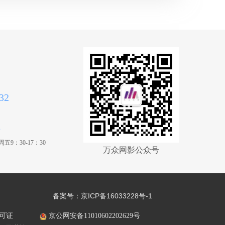
限公司
广州顺晖道具制景
30岁培训费3000元有镜
头台词，可上电视。
有限公司
锈幕文化映像提供道具服务
黄总：53岁，广告公司
老总未定 10万元，有台
剧服装
哈尔滨别克君威车友会车队
词镜头广告植入，剧情
服装租赁
哈尔滨气球小镇工作室~专注气球装饰布景我们更专业哦~
广告植入。赞助资金超
过十万元按照股份比例
哈尔滨气球小镇工作室~专注气球装饰布景我们更专业哦~
分成5%。 韩副总：50
岁，广告公司副总，韩
视服装
聊城古辕影视道具有限公司
32
丽丽的叔叔未定 10万
元，有台词镜头广告植
西安麦草香电影工作室
入，剧情广告植入。赞
8
上海胜强影视基地有限公司提供道具
助资金超过十万元按照
股份比例分成5%。 评
9：30-17：30
全视律影承接影视提供道具
委1：男 66岁培训费
万众网影公众号
300元有台词镜头 评委
2：女 50岁培训费300
元有台词镜头 评委3：
女 45岁培训费300元有
备案号：
京ICP备16033228号-1
台词镜头 联系方式微信
x13622099470 电话联
可证
京公网安备11010602202629号
系方式16600285382徐