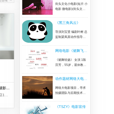
起选项
街头文化小电影(短片 小
电影 微电影)(街头文化
项目)
《黑三角风云》
导演刘宝贤 编剧叶树 总
监制梁凤英动作指导洪
金宝 主演安志杰《黑三
角风云》军事动作院线
网络电影《裙舞飞
电影
扬》
《裙舞轻扬》 女演 1陈
芬芳，55岁，退休教
师。性格直爽 2林梅 ，
26岁，广告公司职员，
动作题材网络大电影
总想策划一个惊艳时代
摄制
的经典广告的美女。 3
北京唯森铂菲品牌策划有限公司摄影棚出租
网络大电影项目，寻求
许娇娇，27岁，护士，
拍摄团队与后期技术制
地址：北京朝阳区高碑店路半壁店1号文化产业园（原环驰车桥厂）
男主林精忠的未婚妻。
作团队
4石梅子，78岁，姥
姥。 男演 1林精忠，28
《TSZY》电影宣传
岁，自由职业者 2林报