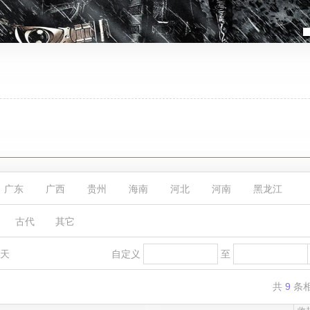
广东
广西
贵州
海南
河北
河南
黑龙江
江西
辽宁
内蒙古
宁夏
青海
山东
山西
古代
其它
西藏
新疆
云南
浙江
重庆
香港
澳门
台
0天
自定义
至
共
9
条