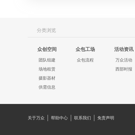
北京
广州
西安
分类浏览
上海
上海
众创空间
众包工场
活动资讯
团队组建
众包流程
万众活动
场地租赁
西部时报
摄影器材
供需信息
关于万众
帮助中心
联系我们
免责声明