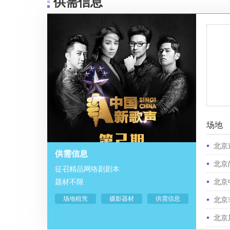
供需信息
场地
北京
供需信息
北京
征召精品网络剧剧本
题材不限
北京
场地租凭
摄影器材
供需信息
北京
北京