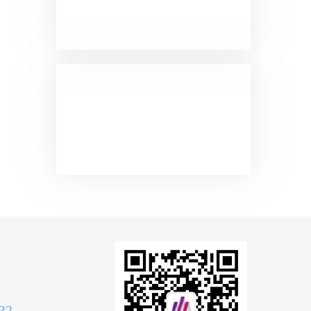
陈芬芳：65岁，退休
医师未定培训5000
元，有台词镜头。 林大
胜：67岁，退休科长，
已定 林精忠：32岁，
自由职业者已定 林
梅： 30岁，广告策划
人已定 林报国：28
岁，考研在读生未定
5000元，有台词镜
头。 许娇娇：29岁，
护士暂定5000元，有
台词镜头。 姥姥： 79
岁未定5000元，有台
词镜头。 陈总监：45
岁未定10万元，有台词
镜头广告植入，剧情广
告植入。赞助资金超过
十万元按照股份比例分
成。 助手： 38岁5000
元，有台词镜头。 鱼老
板：55岁，豪爽的鱼贩
32
子 李思彤：10岁 小