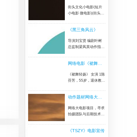
片
街头文化小电影(短片
小电影 微电影)(街头文
化项目)
《黑三角风云》
导演刘宝贤 编剧叶树
总监制梁凤英动作指导
洪金宝 主演安志杰《黑
三角风云》军事动作院
网络电影《裙舞飞
线电影
扬》
《裙舞轻扬》 女演 1陈
芬芳，55岁，退休教
师。性格直爽 2林
梅 ，26岁，广告公司
动作题材网络大电
职员，总想策划一个惊
影摄制
艳时代的经典广告的美
网络大电影项目，寻求
女。 3许娇娇，27岁，
拍摄团队与后期技术制
护士，男主林精忠的未
作团队
婚妻。 4石梅子，78
岁，姥姥。 男演 1林精
《TSZY》电影宣传
忠，28岁，自由职业者