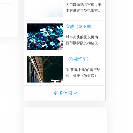
2林报国，24岁，大学
为电影做地面宣传，要
生 3林大胜，60岁，退
求有做过大型电影宣传
休小干部。 陈妈妈是
的有经验的公司提供案
一个退休的人民教师，
例和方案
宣战（龙图腾）
退休的生活枯燥简单。
在女儿和准儿媳的鼓励
城市街头的见义勇为，
下，陈妈妈接触了广场
西部勘探队的神秘失
舞。在广场舞蹈队里陈
踪，两个本不相关的事
妈妈渐渐有找回了年轻
件却因为一个传说牵连
时的热情，还被推举为
《午夜怪车》
出一桩惊天大案。  收
漂亮妈妈舞蹈队的队
藏  版权合作
长，陈妈妈也不负众望
采用“戏中戏”的套层结
的带领队伍从镇里的广
构、媲美《致命ID》的
场舞大赛里脱颖而出，
心理恐怖片《午夜怪
代表镇里去市里比赛。
车》项目孵化
更多信息
一次偶然的热心肠一个
突然闯进他们家的小家
伙，他们家发生了天大
的改变。陈妈妈出车祸
了，没有办法参加市里
的比赛了，但也收获了
一份意想不到的惊喜。