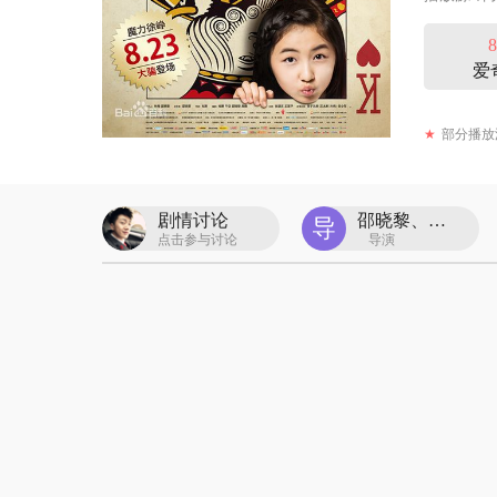
8
爱
★
部分播放
剧情讨论
邵晓黎、杜鹏
导
点击参与讨论
导演
肖央
演
饰