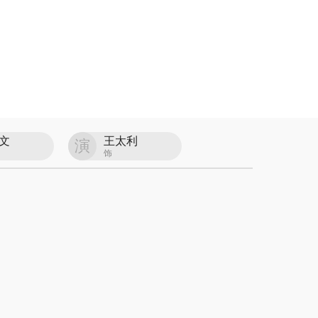
文
王太利
演
饰