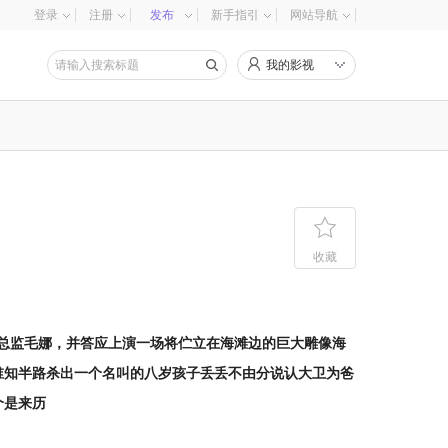
登录
注册
发布
新手指引
网站导航
我的影视

收藏
总监毛娜，并答应上演一场将伫立在海滩边的巨大雕像海
谁知半路杀出一个名叫的八岁孩子丢丢不由分说认大卫为爸
个是来历