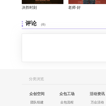
决胜时刻
老师·好
评论
（0）
分类浏览
众创空间
众包工场
活动资讯
团队组建
众包流程
万众活动