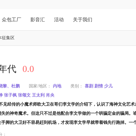
众包工厂
影音汇
活动
关于我们
本征集区
年代
0.0
晓黎、杜鹏
国家/地区：
内地
类别：
喜剧 剧情 少儿
峥 张子枫 张颂文 王太利 肖央
不见经传的小魔术师欧大卫在哥们李文学的介绍下，认识了海神文化艺术
消失的神奇魔术。但这只不过是他配合李文学做的一个哄骗定金的骗局。
住手脚的大卫好不容易赶到机场，才发现李文学早就带着钱先行跑掉。一
分：