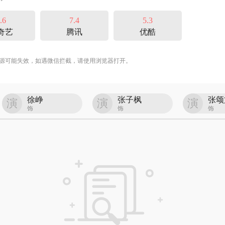
.6
7.4
5.3
奇艺
腾讯
优酷
源可能失效，如遇微信拦截，请使用浏览器打开。
徐峥
张子枫
张颂
演
演
演
饰
饰
饰
