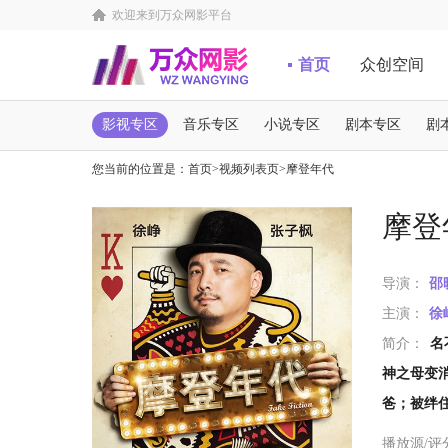
欢迎来到万众网影平台
首页
众创空间
影视专区
音乐专区
小说专区
剧本专区
剧
您当前的位置是：
首页
>
视频列表页
>
摩登年代
摩登
导演：
邵
主演：
徐
简介：
名
神之母变
爸；被绊
播放源/评