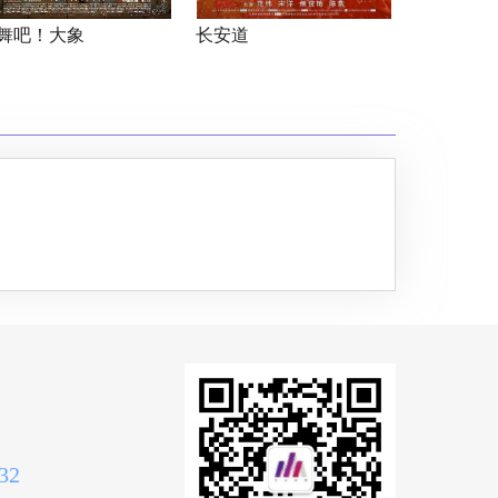
舞吧！大象
长安道
32