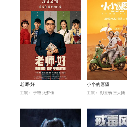
老师·好
小小的愿望
主演：
于谦 汤梦佳
主演：
彭昱畅 王大陆