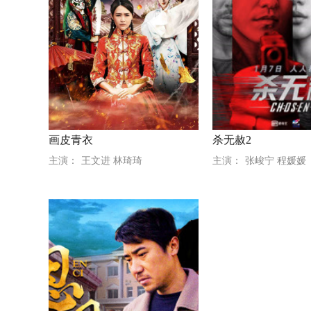
画皮青衣
杀无赦2
主演：
王文进 林琦琦
主演：
张峻宁 程媛媛