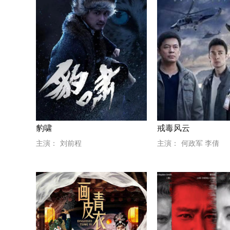
豹啸
戒毒风云
主演：
刘前程
主演：
何政军 李倩