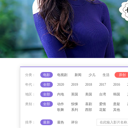
分类：
电影
电视剧
新闻
少儿
生活
原创
年代：
全部
2020
2019
2018
2017
2016
地区：
全部
内地
英国
美国
台湾
韩国
类别：
全部
动作
惊悚
喜剧
爱情
悬疑
歌舞
系列
西部
花絮
其他
排序：
最新
最热
评分