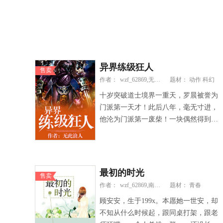
异界练级狂人
售卖
作者：
wzf_62869,无此浪人
题材： 动作 科幻
十岁突破道士境界一重天，罗晨被誉为
门派第一天才！此后八年，毫无寸进，
他沦为门派第一废柴！一块偶然得到的
电脑晶片给他开了超级辅助外挂，神功
秘籍应有尽有，炼丹炼器无所不能，升
级练功一日千里！
最初的时光
售卖
作者：
wzf_62869,南淮有余
题材： 青春
顾安安，生于199x。本愿她一世安，却
不知从什么时候起，跟同桌打架，跟老