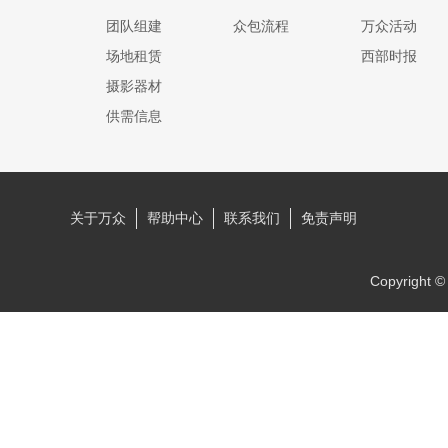
啊！”金发银眼的二哥迎走向他，疼爱
团队组建
众包流程
万众活动
地拉住他的脖子。 “好小子，就你有那
场地租赁
西部时报
个胆子敢顶撞父亲！”黑发银眸的大哥
摄影器材
也宠爱地揉揉少年的庞克头——黑色短
发加上两耳后的五颜六色喷彩。 “放
供需信息
心。我们瞒着着父亲暗中帮你的。” “不
必了，”少年的黑眸顽皮地眨了眨。 “我
有奖学金，教授要我住到他家去，他也
替我安排了一个工读……他的实验室助
关于万众
帮助中心
联系我们
免责声明
理，所以，安啦！一切都OK了！” “都
OK了？”大哥不以为然地摇摇头。“妈
那边呢？你打算怎么跟她说？你才十三
Copyrigh
岁而已，你认为她会轻易地答应让你离
家生活吗？” “妈那边啊？”少年倏地咧
嘴一笑。 “还不知道耶！等我想到了再
打电话回来跟她说好了。” “先斩后
奏-！小子？”二哥用力的按按他的脑
袋。 “打算不告而别吗？这么狠？”
“喂！二哥，这叫明哲保身，不叫狠，