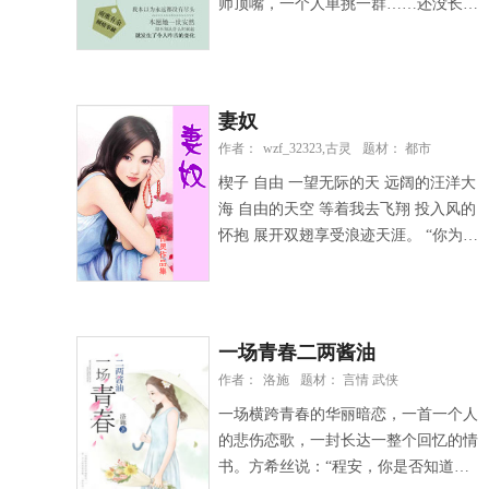
师顶嘴，一个人单挑一群……还没长
开，就发生了令人咋舌的变化。
妻奴
作者：
wzf_32323,古灵
题材： 都市
楔子 自由 一望无际的天 远阔的汪洋大
海 自由的天空 等着我去飞翔 投入风的
怀抱 展开双翅享受浪迹天涯。 “你为什
么不能像你哥哥们一样听话一点？”金
发银眸的中年男人暴跳如雷到吼道。
黑发黑眼的少年状极无聊地耸耸肩。
“要是我们统统都一样，那多没意思，
一场青春二两酱油
明明有三个儿子，却好象只有一
作者：
洛施
题材： 言情 武侠
个……” “住嘴！”中年人咆哮。“就算你
一场横跨青春的华丽暗恋，一首一个人
不想和他们一样念企管或经济，也可以
的悲伤恋歌，一封长达一整个回忆的情
选政治或法律啊！为什么要去选物理、
书。方希丝说：“程安，你是否知道，
生化、数学，还有那鬼太空什么玩意