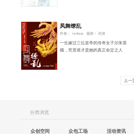
自从那年第一眼见到你，我喜欢了你整
的！狗屎！居然还瞒我这么久！” “我喜
整一个青春。”她是方希丝，一个早熟
欢啊！”少年仍是一脸不在乎。 “放
的惊人的女孩。
屁！”中年人怒吼。“转系！你立刻给我
转系！” “可是再几个月我就毕业了
凤舞缭乱
啊！”少年不满地叫道：“现在转系太没
作者：
vivibear
题材： 武侠
道理了吧？我才不……” “那就在商科或
一生嫁过三位皇帝的传奇女子尔朱英
法科之中另选一个科系继续念下
娥，究竟谁才是她的真正命定之人
去，”中年人脸红脖子粗地打断少年的
话。“否则你就给我滚出去！” “抱歉，
不管是商科或法科，我都没兴趣。”少
年再一次瞒不在乎地耸耸肩。“那我只
上一
好出去喽！” 他懒懒的转过身去，在父
亲的惊天怒吼下施施然地走出书房，并
回身顺手紧紧关上门，将所有的怒骂狂
吼全关在书房里让父亲独自儿享受去，
而后一回身，便看见两位哥哥正靠在楼
分类浏览
梯扶手边好笑地摇着头。 “真的要出
去？” “那当然。”少年走向哥哥。 “自
众创空间
众包工场
活动资讯
由耶！海阔天空任我遨游，多美好