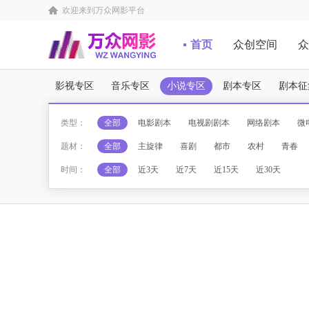
欢迎来到万众网影平台
首页
众创空间
众
影视专区
音乐专区
小说专区
剧本专区
剧本征
类型：
全部
电影剧本
电视剧剧本
网络剧本
微
题材：
全部
主旋律
喜剧
都市
农村
青春
时间：
全部
近3天
近7天
近15天
近30天